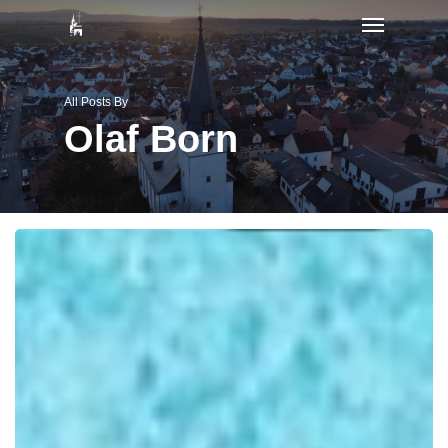
Menu
Skip
to
main
All Posts By
content
Olaf Born