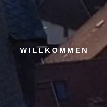
W
I
L
L
K
O
M
M
E
N