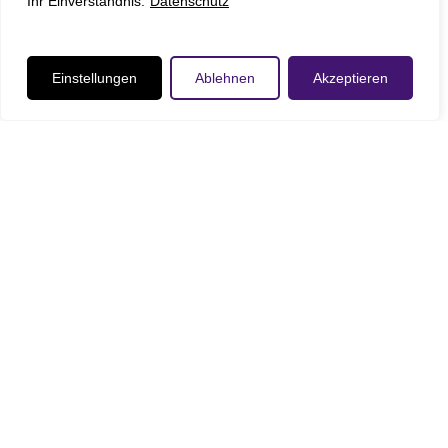
Ihr Einverständnis.
Datenschutz
Einstellungen
Ablehnen
Akzeptieren
Gottesdienst
Veranstaltungen
Tauffest im Hessenpark am 12. September
2026