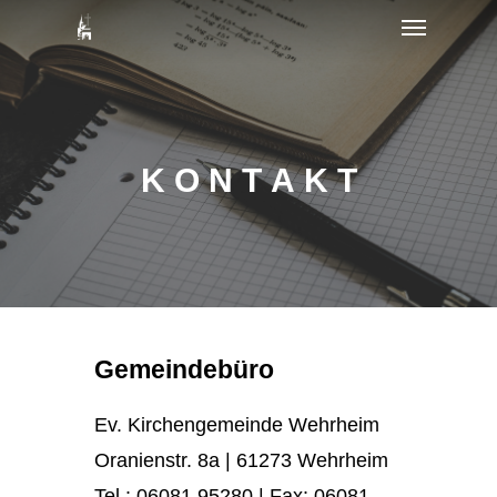
Menu
Skip
to
main
content
K
O
N
T
A
K
T
Gemeindebüro
Ev. Kirchengemeinde Wehrheim
Oranienstr. 8a | 61273 Wehrheim
Tel.:
06081 95280
| Fax: 06081