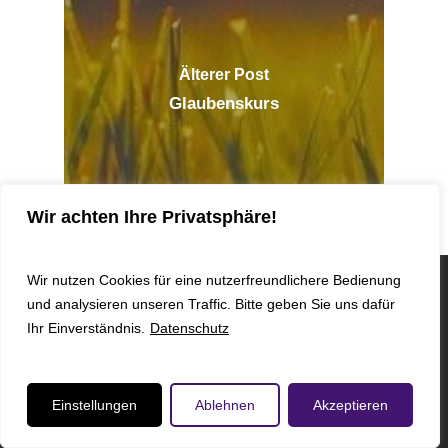
Älterer Post
Glaubenskurs
Wir achten Ihre Privatsphäre!
Wir nutzen Cookies für eine nutzerfreundlichere Bedienung
und analysieren unseren Traffic. Bitte geben Sie uns dafür
© 2024 KGM WEHRHEIM -
KONTAKT
I
IMPRESSUM
I
Ihr Einverständnis.
Datenschutz
DATENSCHUTZ
I - Designed by
BOSIEN MEDIEN GbR
youtube
instagram
phone
email
Einstellungen
Ablehnen
Akzeptieren