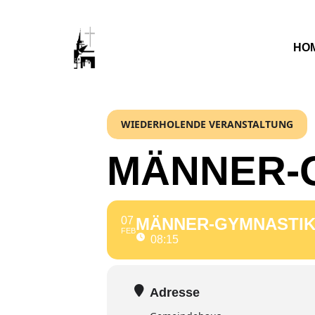
Skip
to
HO
main
content
WIEDERHOLENDE VERANSTALTUNG
MÄNNER-
07
MÄNNER-GYMNASTI
FEB
08:15
Adresse