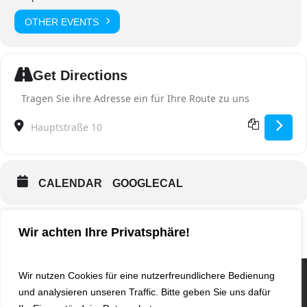
OTHER EVENTS
Get Directions
Address - ExGo Familien Gottesdienst [xa0Ngkdst]
Destination Address - ExGo Familien Gottesdienst [LwLhDz3BT]
CALENDAR
GOOGLECAL
Wir achten Ihre Privatsphäre!
Wir nutzen Cookies für eine nutzerfreundlichere Bedienung
und analysieren unseren Traffic. Bitte geben Sie uns dafür
© 2024 KGM WEHRHEIM -
KONTAKT
I
IMPRESSUM
I