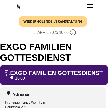
Menu
Skip
to
main
WIEDERHOLENDE VERANSTALTUNG
content
6. APRIL 2025 10:00
EXGO FAMILIEN
GOTTESDIENST
01
EXGO FAMILIEN GOTTESDIENST
DEZ
10:00
Adresse
Kirchengemeinde Wehrheim
Hauptstraße 10