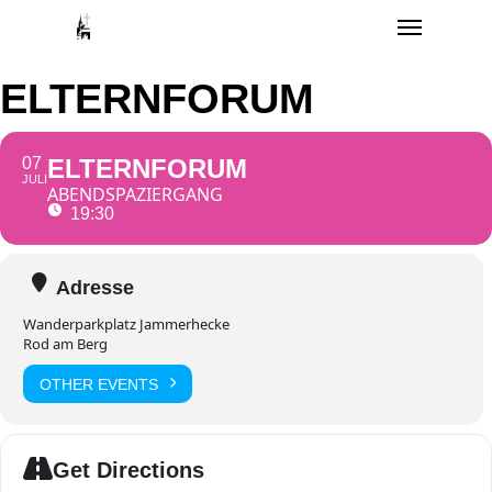
Menu
Skip
to
main
ELTERNFORUM
content
07
ELTERNFORUM
JULI
ABENDSPAZIERGANG
19:30
Adresse
Wanderparkplatz Jammerhecke
Rod am Berg
OTHER EVENTS
Get Directions