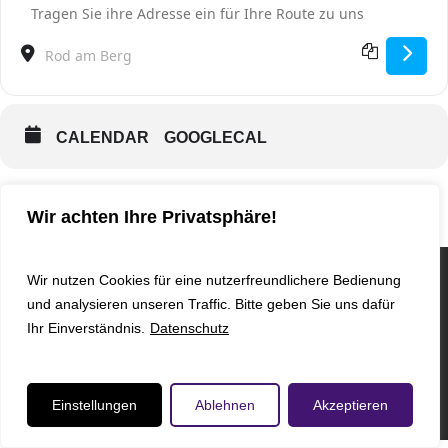
Address - Elternforum [VyDa2qWG5]
Destination Address - Elternforum [kd6YlfRFh]
CALENDAR
GOOGLECAL
Wir achten Ihre Privatsphäre!
Wir nutzen Cookies für eine nutzerfreundlichere Bedienung
und analysieren unseren Traffic. Bitte geben Sie uns dafür
© 2024 KGM WEHRHEIM -
KONTAKT
I
IMPRESSUM
I
Ihr Einverständnis.
Datenschutz
DATENSCHUTZ
I - Designed by
BOSIEN MEDIEN GbR
youtube
instagram
phone
email
Einstellungen
Ablehnen
Akzeptieren