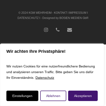
© 2024 KGM WEHRHEIM -
KONTAKT
I
IMPRESSUM
I
DATENSCHUTZ
I - Designed by
BOSIEN MEDIEN GbR
youtube
instagram
phone
email
Wir achten Ihre Privatsphäre!
Wir nutzen Cookies für eine nutzerfreundlichere Bedienung
und analysieren unseren Traffic. Bitte geben Sie uns dafür
Ihr Einverständnis.
Datenschutz
Einstellungen
Ablehnen
Akzeptieren