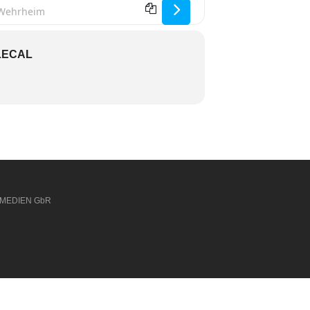
er-Gymnastik [vQyxFVywd]
LECAL
 MEDIEN GbR