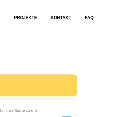
S
PROJEKTE
KONTAKT
FAQ
nG7Frcpxh]