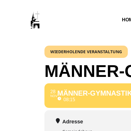
Skip
to
HO
main
content
WIEDERHOLENDE VERANSTALTUNG
MÄNNER-
28
MÄNNER-GYMNASTI
NOV
08:15
Adresse