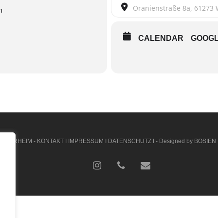
Destination Address - Männ
m
CALENDAR
GOOG
 WEHRHEIM -
KONTAKT
I
IMPRESSUM
I
DATENSCHUTZ
I - Designed by
BOSIEN
youtube
instagram
phone
email