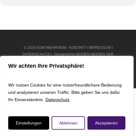
© 2024 KGM WEHRHEIM -
KONTAKT
I
IMPRESSUM
I
DATENSCHUTZ
I - Designed by
BOSIEN MEDIEN GbR
Wir achten Ihre Privatsphäre!
youtube
instagram
phone
email
Wir nutzen Cookies für eine nutzerfreundlichere Bedienung
und analysieren unseren Traffic. Bitte geben Sie uns dafür
Ihr Einverständnis.
Datenschutz
Einstellungen
Ablehnen
Akzeptieren