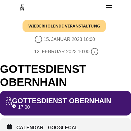
Menu
Skip
to
main
WIEDERHOLENDE VERANSTALTUNG
content
15. JANUAR 2023 10:00
12. FEBRUAR 2023 10:00
GOTTESDIENST
OBERNHAIN
29
GOTTESDIENST OBERNHAIN
JAN
17:00
CALENDAR
GOOGLECAL